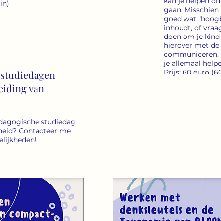
kan je helpen o
in)
gaan. Misschien 
goed wat "hoogb
inhoudt, of vraag
doen om je kind 
hierover met de
communiceren. M
je allemaal help
Prijs: 60 euro (
 studiedagen
eiding van
edagogische studiedag
heid? Contacteer me
lijkheden!