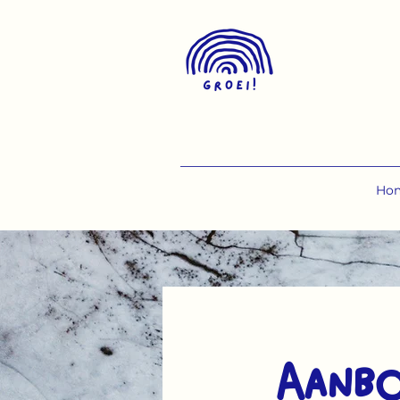
Ho
Aanb