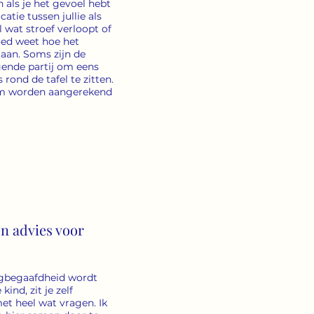
n als je het gevoel hebt
tie tussen jullie als
 wat stroef verloopt of
goed weet hoe het
aan. Soms zijn de
gende partij om eens
 rond de tafel te zitten.
(km worden aangerekend
n advies voor
gbegaafdheid wordt
kind, zit je zelf
t heel wat vragen. Ik