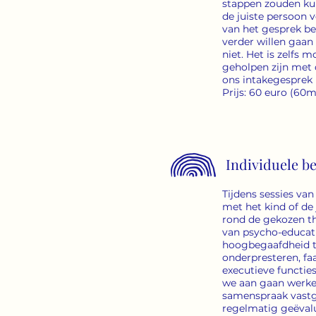
stappen zouden kunn
de juiste persoon 
van het gesprek besl
verder willen gaan 
niet. Het is zelfs mo
geholpen zijn met d
ons intakegesprek 
Prijs: 60 euro (60m
Individuele b
Tijdens sessies va
met het kind of de
rond de gekozen th
van psycho-educat
hoogbegaafdheid t
onderpresteren, fa
executieve functies
we aan gaan werken
samenspraak vast
regelmatig geëval