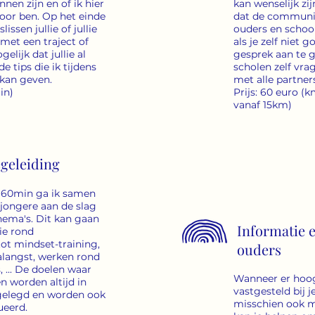
en zijn en of ik hier
kan wenselijk zij
voor ben. Op het einde
dat de communica
issen jullie of jullie
ouders en school
met een traject of
als je zelf niet 
gelijk dat jullie al
gesprek aan te g
e tips die ik tijdens
scholen zelf vra
kan geven.
met alle partners
in)
Prijs: 60 euro 
vanaf 15km)
egeleiding
n 60min ga ik samen
 jongere aan de slag
ema's. Dit kan gaan
Informatie e
ie rond
ot mindset-training,
ouders
alangst, werken rond
, ... De doelen waar
Wanneer er hoo
 worden altijd in
vastgesteld bij je 
gelegd en worden ook
misschien ook me
ueerd.