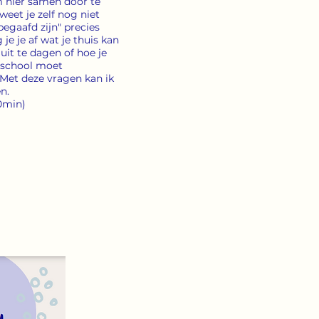
m hier samen door te
weet je zelf nog niet
egaafd zijn" precies
 je je af wat je thuis kan
uit te dagen of hoe je
 school moet
et deze vragen kan ik
en.
60min)