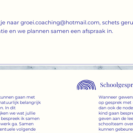
je naar groei.coach
ing@hotmail.com
, schets geru
uatie en we plannen samen een afspraak in.
Schoolgesp
 kunnen gaan met
Wanneer gewenst
natuurlijk belangrijk
op gesprek met d
. In dit
dan ook de node
ken we wat jullie
kind gaan bespre
n bespreek ik samen
geven aan de lee
te werk ga. Samen
schoolteam over
ventuele volgende
kunnen gebeuren 