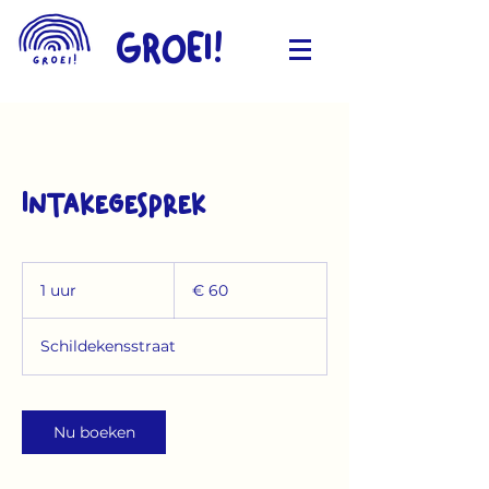
GROEI!
Intakegesprek
60
euro
1 uur
1
€ 60
u
u
Schildekensstraat
Nu boeken